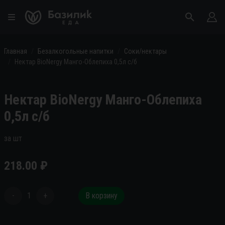
Главная
Безалкогольные напитки
Соки/нектары
Нектар BioNergy Манго-Облепиха 0,5л с/б
Нектар BioNergy Манго-Облепиха
0,5л с/б
за шт
218.00
₽
-
1
+
В корзину