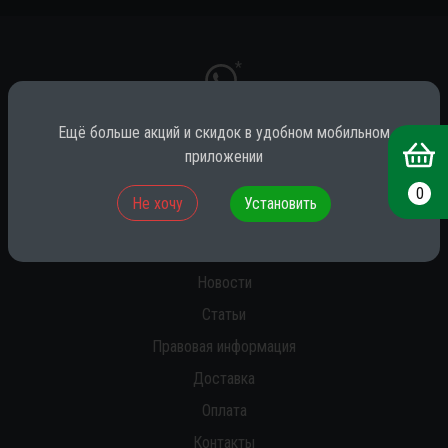
*
Ещё больше акций и скидок в удобном мобильном
приложении
* принадлежит компании Meta (признана экстремистской на территории
РФ)
0
Не хочу
Установить
О нас
Новости
Статьи
Правовая информация
Доставка
Оплата
Контакты