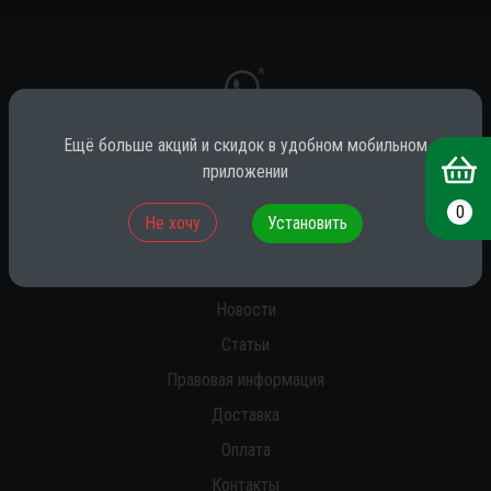
*
Ещё больше акций и скидок в удобном мобильном
приложении
* принадлежит компании Meta (признана экстремистской на территории
РФ)
0
Не хочу
Установить
О нас
Новости
Статьи
Правовая информация
Доставка
Оплата
Контакты