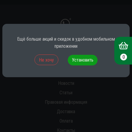
*
Ещё больше акций и скидок в удобном мобильном
приложении
* принадлежит компании Meta (признана экстремистской на территории
РФ)
0
Не хочу
Установить
О нас
Новости
Статьи
Правовая информация
Доставка
Оплата
Контакты