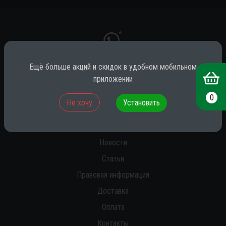
*
Ещё больше акций и скидок в удобном мобильном
приложении
* принадлежит компании Meta (признана экстремистской на территории
РФ)
0
Не хочу
Установить
О нас
Новости
Статьи
Правовая информация
Доставка
Оплата
Контакты