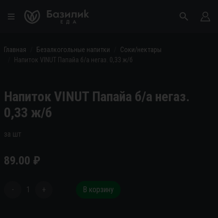
Главная
Безалкогольные напитки
Соки/нектары
Напиток VINUT Папайа б/а негаз. 0,33 ж/б
Напиток VINUT Папайа б/а негаз.
0,33 ж/б
за шт
89.00
₽
-
1
+
В корзину