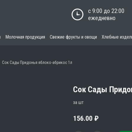
с 9:00 до 22:00

ежедневно
я
Молочная продукция
Свежие фрукты и овощи
Хлебные издел
Сок Сады Придонья яблоко-абрикос 1л
Сок Сады Придон
за шт
156.00
₽