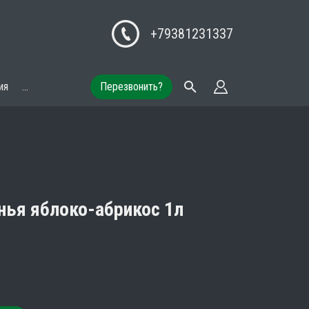
+79381231337
ия
...
Перезвонить?
ья яблоко-абрикос 1л