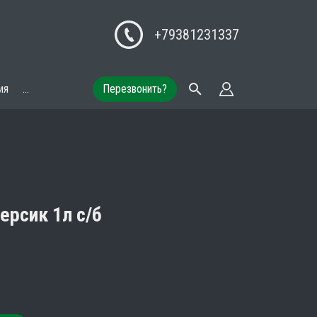
+79381231337
ия
...
Перезвонить?
ерсик 1л с/б