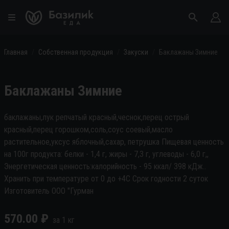
Главная
Собственная продукция
Закуски
Баклажаны Зимние
Баклажаны Зимние
баклажаны,лук репчатый красный,чеснок,перец острый
красный,перец горошком,соль,соус соевый,масло
растительное,уксус яблочный,сахар, петрушка Пищевая ценность
на 100г продукта: белки - 1,4 г, жиры - 7,3 г, углеводы - 6,0 г,,
Энергетическая ценность:калорийность - 95 ккал/ 398 кДж..
Хранить при температуре от 0 до +4С Срок годности 2 суток
Изготовитель ООО "Гурман
570.00
₽
за
1
кг