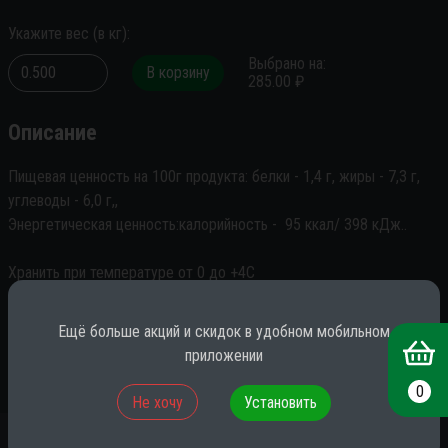
Укажите вес
(
в
кг
):
Выбрано на
:
В корзину
285.00
₽
Описание
Пищевая ценность на 100г продукта: белки - 1,4 г, жиры - 7,3 г, 
углеводы - 6,0 г,,

Энергетическая ценность:калорийность -  95 ккал/ 398 кДж..

Хранить при температуре от 0 до +4С

Срок годности 2 суток

Ещё больше акций и скидок в удобном мобильном
Изготовитель ООО "Гурман
приложении
0
Не хочу
Установить