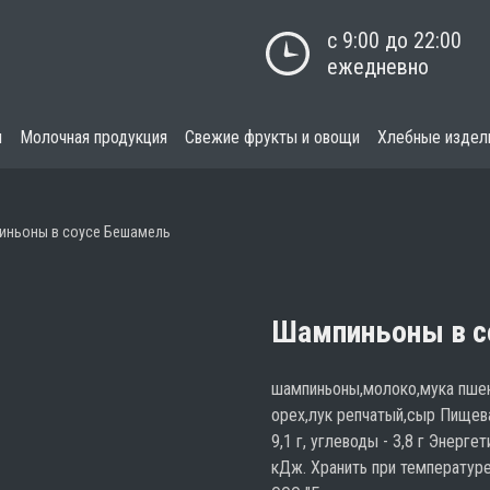
с 9:00 до 22:00

ежедневно
я
Молочная продукция
Свежие фрукты и овощи
Хлебные издел
иньоны в соусе Бешамель
Шампиньоны в с
шампиньоны,молоко,мука пшен
орех,лук репчатый,сыр Пищевая
9,1 г, углеводы - 3,8 г Энерг
кДж. Хранить при температуре