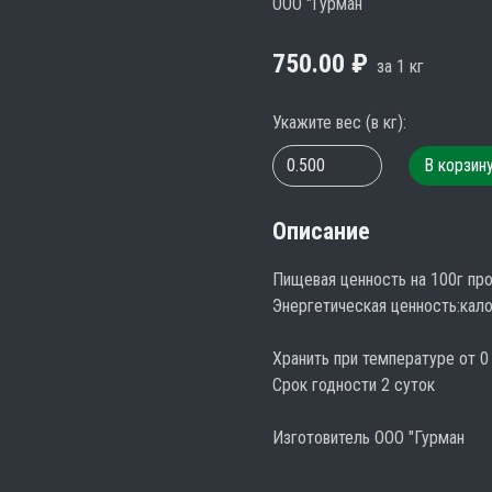
ООО "Гурман
750.00
₽
за
1
кг
Укажите вес
(
в
кг
):
В корзин
Описание
Пищевая ценность на 100г продук
Энергетическая ценность:калор
Хранить при температуре от 0 
Срок годности 2 суток

Изготовитель ООО "Гурман