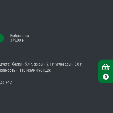
Выбрано на
:
у
375.00
₽
та:  белки - 5,4 г, жиры - 9,1 г, углеводы - 3,8 г

ийность -  118 ккал/ 496 кДж.

0
до +4С
