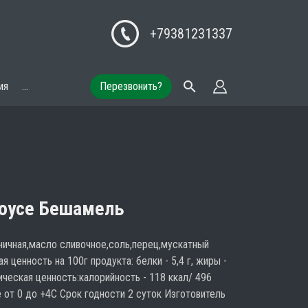
+79381231337
ия
...
Перезвонить?
оусе Бешамель
ичная,масло сливочное,соль,перец,мускатный
 ценность на 100г продукта: белки - 5,4 г, жиры -
етическая ценность:калорийность - 118 ккал/ 496
 от 0 до +4С Срок годности 2 суток Изготовитель