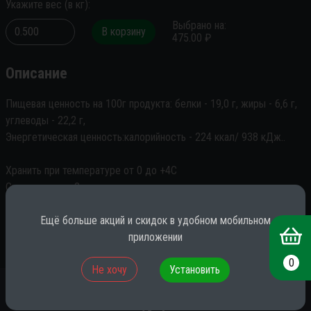
Укажите вес
(
в
кг
):
Выбрано на
:
В корзину
475.00
₽
Описание
Пищевая ценность на 100г продукта: белки - 19,0 г, жиры - 6,6 г, 
углеводы - 22,2 г,

Энергетическая ценность:калорийность - 224 ккал/ 938 кДж..

Хранить при температуре от 0 до +4С

Срок годности 2 суток

Изготовитель ООО "Гурман
Ещё больше акций и скидок в удобном мобильном
приложении
0
Не хочу
Установить
*