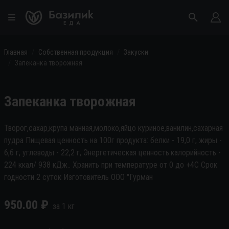
Главная
Собственная продукция
Закуски
Запеканка творожная
Запеканка творожная
Творог,сахар,крупа манная,молоко,яйцо куриное,ванилин,сахарная
пудра Пищевая ценность на 100г продукта: белки - 19,0 г, жиры -
6,6 г, углеводы - 22,2 г, Энергетическая ценность:калорийность -
224 ккал/ 938 кДж.. Хранить при температуре от 0 до +4С Срок
годности 2 суток Изготовитель ООО "Гурман
950.00
₽
за
1
кг