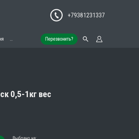
+79381231337
ия
...
Перезвонить?
к 0,5-1кг вес
Выбрано на
: