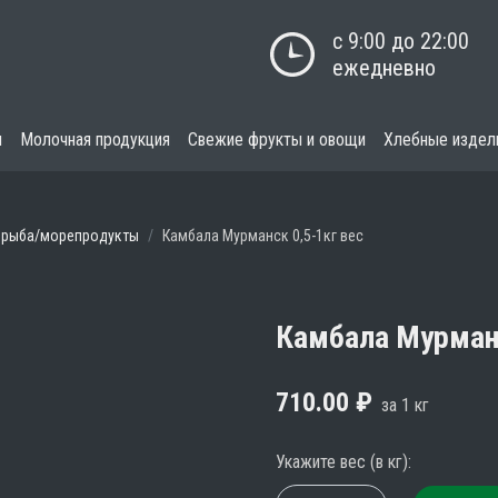
с 9:00 до 22:00

ежедневно
я
Молочная продукция
Свежие фрукты и овощи
Хлебные издел
 рыба/морепродукты
Камбала Мурманск 0,5-1кг вес
Камбала Мурманс
710.00
₽
за
1
кг
Укажите вес
(
в
кг
):