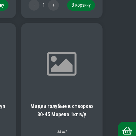
ну
-
1
+
В корзину
уп
Мидии голубые в створках
30-45 Морека 1кг в/у
за шт