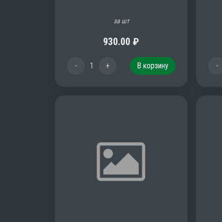
за шт
930.00
₽
-
1
+
В корзину
-