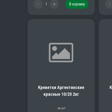
-
1
+
В корзину
-
Креветки Аргентинские
К
красные 10/20 2кг
за шт