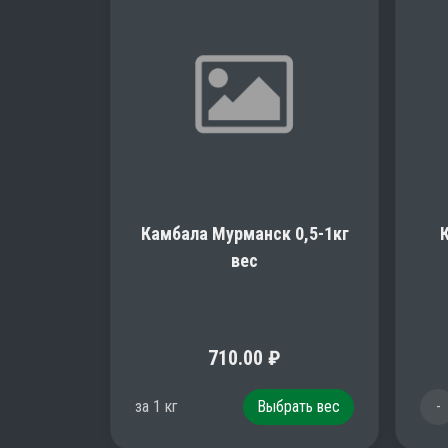
Камбала Мурманск 0,5-1кг
вес
710.00
₽
за
1
кг
Выбрать вес
-