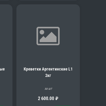
ные
Креветки Аргентинские L1
2кг
за шт
2 600.00
₽