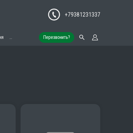
+79381231337
ия
...
Перезвонить?