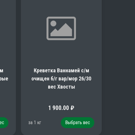
/м
Креветка Ваннамей с/м
ерые
очищен б/г вар/мор 26/30
вес Хвосты
1 900.00
₽
ес
за
1
кг
Выбрать вес