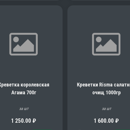
Креветка королевская
Креветки Risma салат
Агама 700г
очищ 1000гр
за шт
за шт
1 250.00
₽
1 600.00
₽