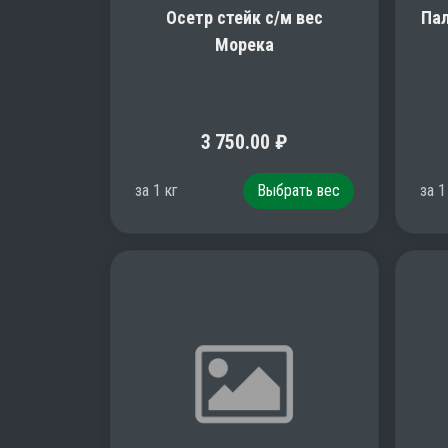
Осетр стейк с/м вес
Пал
Морека
3 750.00
₽
за
1
кг
Выбрать вес
за