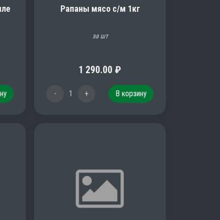
иле
Рапаны мясо с/м 1кг
за шт
1 290.00
₽
ну
-
1
+
В корзину