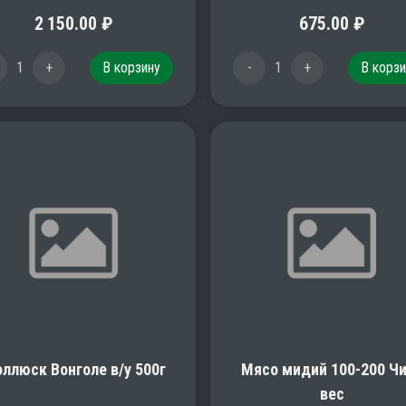
2 150.00
₽
675.00
₽
1
+
В корзину
-
1
+
В корзи
ллюск Вонголе в/у 500г
Мясо мидий 100-200 Ч
вес