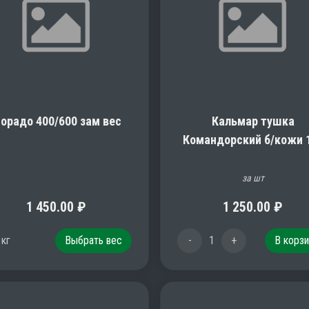
орадо 400/600 зам вес
Кальмар тушка
Командорский б/кожи 
за шт
1 450.00
₽
1 250.00
₽
1
кг
Выбрать вес
-
1
+
В корзи