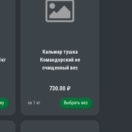
Кальмар тушка
1кг
Командорский не
очищенный вес
730.00
₽
ну
за
1
кг
Выбрать вес