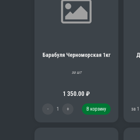
Барабуля Черноморская 1кг
Д
за шт
1 350.00
₽
-
1
+
В корзину
за