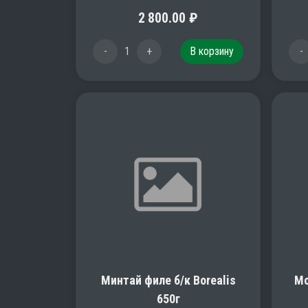
2 800.00
₽
-
1
+
В корзину
-
Минтай филе б/к Borealis
Мо
650г