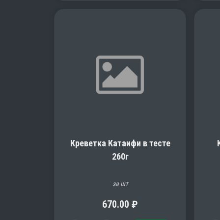
Креветка Катаифи в тесте
260г
за шт
670.00
₽