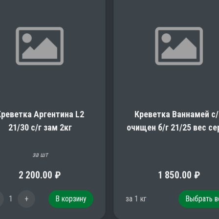
Креветка Аргентина L2
Креветка Ваннамей с
21/30 с/г зам 2кг
очищен б/г 21/25 вес с
за шт
2 200.00
₽
1 850.00
₽
1
+
В корзину
за
1
кг
Выбрать в