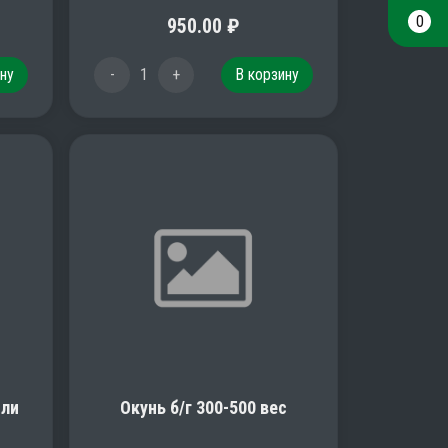
0
950.00
₽
ну
-
1
+
В корзину
или
Окунь б/г 300-500 вес