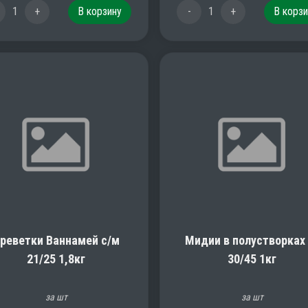
1
+
В корзину
-
1
+
В корзи
реветки Ваннамей с/м
Мидии в полустворках 
21/25 1,8кг
30/45 1кг
за шт
за шт