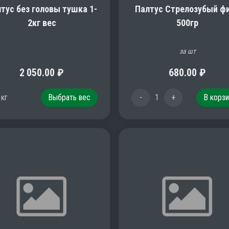
тус без головы тушка 1-
Палтус Стрелозубый ф
2кг вес
500гр
за шт
2 050.00
₽
680.00
₽
1
кг
Выбрать вес
-
1
+
В корзи