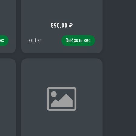
890.00
₽
ес
за
1
кг
Выбрать вес