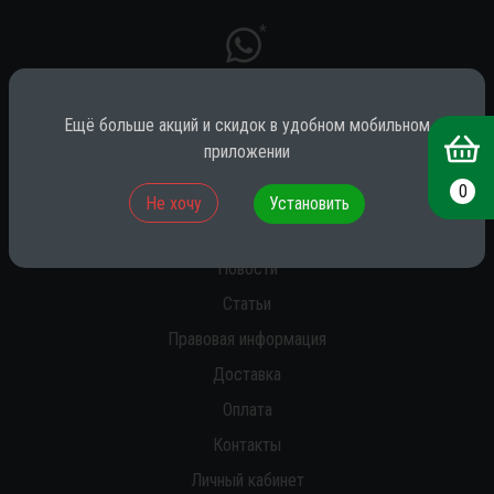
*
Ещё больше акций и скидок в удобном мобильном
* принадлежит компании Meta (признана экстремистской на территории
приложении
РФ)
0
Не хочу
Установить
О нас
Новости
Статьи
Правовая информация
Доставка
Оплата
Контакты
Личный кабинет