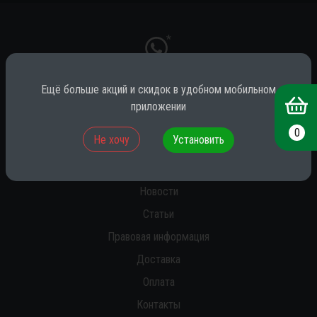
*
Ещё больше акций и скидок в удобном мобильном
* принадлежит компании Meta (признана экстремистской на территории
приложении
РФ)
0
Не хочу
Установить
О нас
Новости
Статьи
Правовая информация
Доставка
Оплата
Контакты