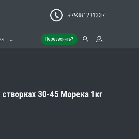
+79381231337
ия
...
Перезвонить?
 створках 30-45 Морека 1кг