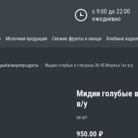
с 9:00 до 22:00

ежедневно
я
Молочная продукция
Свежие фрукты и овощи
Хлебные издел
 рыба/морепродукты
Мидии голубые в створках 30-45 Морека 1кг в/у
Мидии голубые в
в/у
за шт
950.00
₽